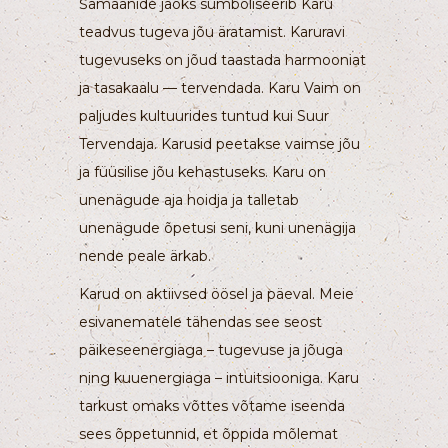
Šamaanide jaoks sümboliseerib Karu
teadvus tugeva jõu äratamist. Karuravi
tugevuseks on jõud taastada harmooniat
ja tasakaalu — tervendada. Karu Vaim on
paljudes kultuurides tuntud kui Suur
Tervendaja. Karusid peetakse vaimse jõu
ja füüsilise jõu kehastuseks. Karu on
unenägude aja hoidja ja talletab
unenägude õpetusi seni, kuni unenägija
nende peale ärkab.
Karud on aktiivsed öösel ja päeval. Meie
esivanematele tähendas see seost
päikeseenergiaga – tugevuse ja jõuga
ning kuuenergiaga – intuitsiooniga. Karu
tarkust omaks võttes võtame iseenda
sees õppetunnid, et õppida mõlemat