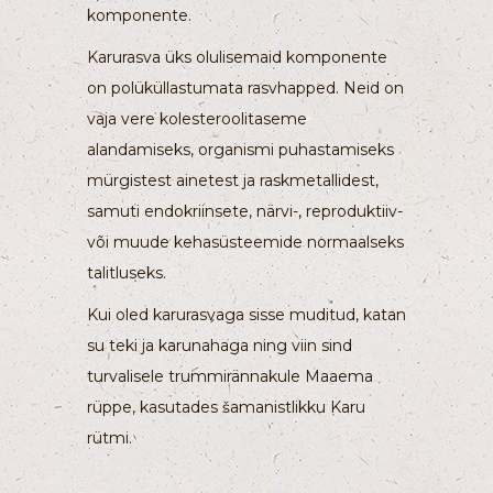
komponente.
Karurasva üks olulisemaid komponente
on polüküllastumata rasvhapped. Neid on
vaja vere kolesteroolitaseme
alandamiseks, organismi puhastamiseks
mürgistest ainetest ja raskmetallidest,
samuti endokriinsete, närvi-, reproduktiiv-
või muude kehasüsteemide normaalseks
talitluseks.
Kui oled karurasvaga sisse muditud, katan
su teki ja karunahaga ning viin sind
turvalisele trummirännakule Maaema
rüppe, kasutades šamanistlikku Karu
rütmi.