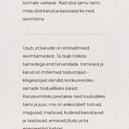
loomale väelaule. Nad sõid samu taimi,
mida sõid karud ja kasutasid ka neid
ravimitena.
Usuti, et karudel on eriteadmised
ravimtaimedest. Ta teab milliste
taimedega end tervendada. Inimesed ja
karud on mõlemad toiduotsijad –
kõigesööjad olendid, konkureerides
samade toiduallikate pärast.
Karuravimiteks peetakse neid looduslikke
taimi ja juuri, mis on erakordselt toitvad,
magusad, maitsvad, kudesid kasvatavad
ja taastavad, annavad jõudu ja ka
energeetilist kaitset.