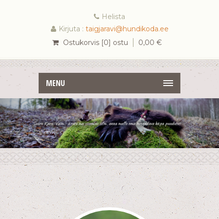
Helista
Kirjuta :
taigjaravi@hundikoda.ee
Ostukorvis [0] ostu
0,00
€
MENU