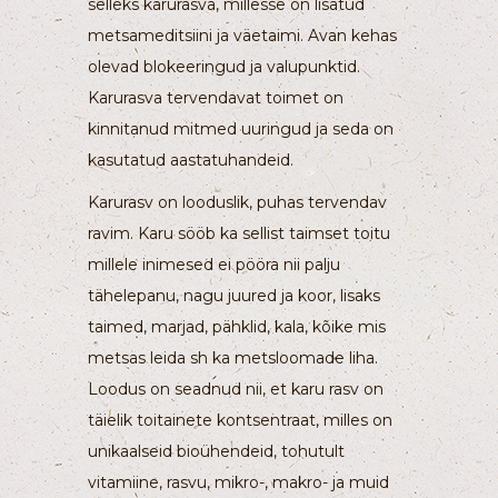
selleks karurasva, millesse on lisatud
metsameditsiini ja väetaimi. Avan kehas
olevad blokeeringud ja valupunktid.
Karurasva tervendavat toimet on
kinnitanud mitmed uuringud ja seda on
kasutatud aastatuhandeid.
Karurasv on looduslik, puhas tervendav
ravim. Karu sööb ka sellist taimset toitu
millele inimesed ei pööra nii palju
tähelepanu, nagu juured ja koor, lisaks
taimed, marjad, pähklid, kala, kõike mis
metsas leida sh ka metsloomade liha.
Loodus on seadnud nii, et karu rasv on
täielik toitainete kontsentraat, milles on
unikaalseid bioühendeid, tohutult
vitamiine, rasvu, mikro-, makro- ja muid