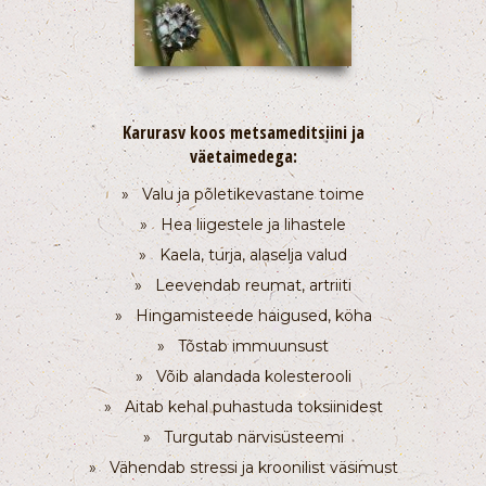
Karurasv koos metsameditsiini ja
väetaimedega:
» Valu ja põletikevastane toime
» Hea liigestele ja lihastele
» Kaela, turja, alaselja valud
» Leevendab reumat, artriiti
» Hingamisteede haigused, köha
» Tõstab immuunsust
» Võib alandada kolesterooli
» Aitab kehal puhastuda toksiinidest
» Turgutab närvisüsteemi
» Vähendab stressi ja kroonilist väsimust