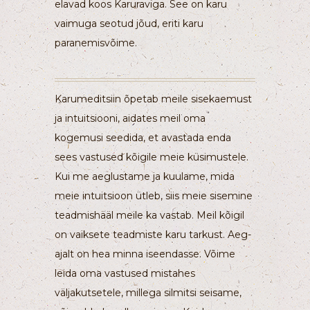
elavad koos Karuraviga. See on karu
vaimuga seotud jõud, eriti karu
paranemisvõime.
Karumeditsiin õpetab meile sisekaemust
ja intuitsiooni, aidates meil oma
kogemusi seedida, et avastada enda
sees vastused kõigile meie küsimustele.
Kui me aeglustame ja kuulame, mida
meie intuitsioon ütleb, siis meie sisemine
teadmishääl meile ka vastab. Meil kõigil
on vaiksete teadmiste karu tarkust. Aeg-
ajalt on hea minna iseendasse. Võime
leida oma vastused mistahes
väljakutsetele, millega silmitsi seisame,