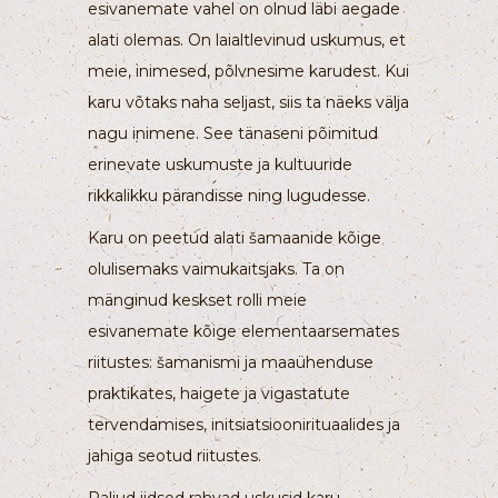
esivanemate vahel on olnud läbi aegade
alati olemas. On laialtlevinud uskumus, et
meie, inimesed, põlvnesime karudest. Kui
karu võtaks naha seljast, siis ta näeks välja
nagu inimene. See tänaseni põimitud
erinevate uskumuste ja kultuuride
rikkalikku pärandisse ning lugudesse.
Karu on peetud alati šamaanide kõige
olulisemaks vaimukaitsjaks. Ta on
mänginud keskset rolli meie
esivanemate kõige elementaarsemates
riitustes: šamanismi ja maaühenduse
praktikates, haigete ja vigastatute
tervendamises, initsiatsioonirituaalides ja
jahiga seotud riitustes.