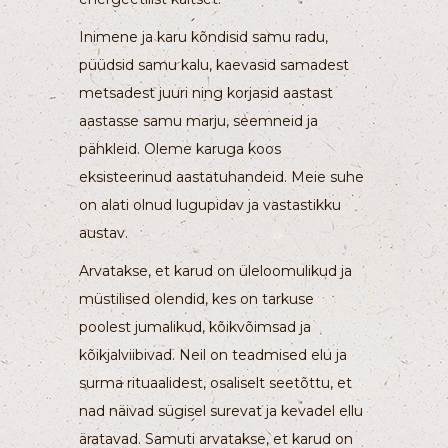
Inimene ja karu kõndisid samu radu,
püüdsid samu kalu, kaevasid samadest
metsadest juuri ning korjasid aastast
aastasse samu marju, seemneid ja
pähkleid. Oleme karuga koos
eksisteerinud aastatuhandeid. Meie suhe
on alati olnud lugupidav ja vastastikku
austav.
Arvatakse, et karud on üleloomulikud ja
müstilised olendid, kes on tarkuse
poolest jumalikud, kõikvõimsad ja
kõikjalviibivad. Neil on teadmised elu ja
surma rituaalidest, osaliselt seetõttu, et
nad näivad sügisel surevat ja kevadel ellu
äratavad. Samuti arvatakse, et karud on