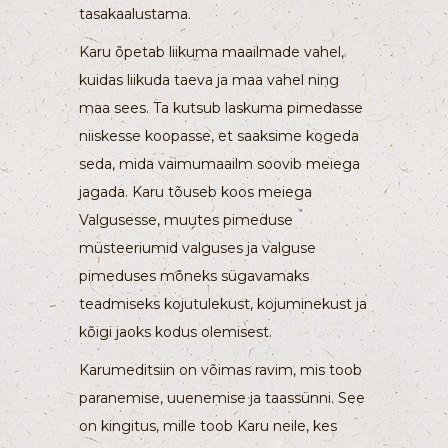
tasakaalustama.
Karu õpetab liikuma maailmade vahel,
kuidas liikuda taeva ja maa vahel ning
maa sees. Ta kutsub laskuma pimedasse
niiskesse koopasse, et saaksime kogeda
seda, mida vaimumaailm soovib meiega
jagada. Karu tõuseb koos meiega
Valgusesse, muutes pimeduse
müsteeriumid valguses ja valguse
pimeduses mõneks sügavamaks
teadmiseks kojutulekust, kojuminekust ja
kõigi jaoks kodus olemisest.
Karumeditsiin on võimas ravim, mis toob
paranemise, uuenemise ja taassünni. See
on kingitus, mille toob Karu neile, kes