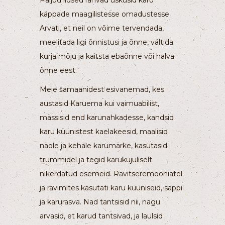
Paljud iidsed rahvad uskusid karu
käppade maagilistesse omadustesse.
Arvati, et neil on võime tervendada,
meelitada ligi õnnistusi ja õnne, vältida
kurja mõju ja kaitsta ebaõnne või halva
õnne eest.
Meie šamaanidest esivanemad, kes
austasid Karuema kui vaimuabilist,
mässisid end karunahkadesse, kandsid
karu küünistest kaelakeesid, maalisid
näole ja kehale karumärke, kasutasid
trummidel ja tegid karukujuliselt
nikerdatud esemeid. Ravitseremooniatel
ja ravimites kasutati karu küüniseid, sappi
ja karurasva. Nad tantsisid nii, nagu
arvasid, et karud tantsivad, ja laulsid