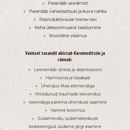
» Parandab seedimist
» Parandab nahaelastsust ja kuiva nahka
» Reproduktiivsuse toetav ravi
» Keha ülekoormusest taastumine
» Krooniline väsimus
Vaimsel tasandil abistab Karumeditsiin ja
rännak:
» Leevendab stressi ja depressiooni
»
Harmoonia ja tasakaal
»
Ühendus Maa elemendiga
»
Möödunud traumade leevendus
»
Iseendaga parema ühenduse saamine
»
Vaimne koormus
»
Südamevalu, südamekeskuse
blokeeringud, südame järgi elamine