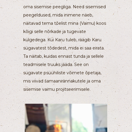
oma sisemise peegliga. Need sisemised
peegeldused, mida inimene näeb,
näitavad tema tõelist mina (Vaimu) koos
kõigi selle nõrkade ja tugevate
külgedega. Kui Karu tuleb, räägib Karu
sügavatest tõdedest, mida ei saa eirata.
Ta näitab, kuidas ennast tunda ja sellele
teadmisele truuks jääda. See on
sügavate psüühiliste võimete õpetaja,
mis viivad šamaanirännakutele ja oma
sisemise vaimu projitseerimisele.