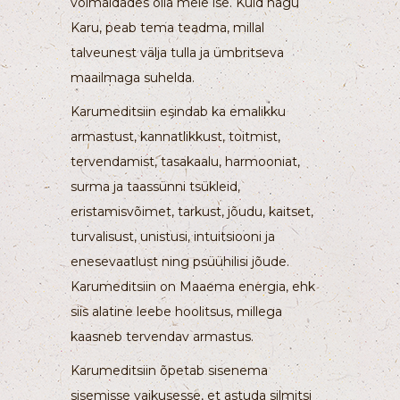
võimaldades olla meie ise. Kuid nagu
Karu, peab tema teadma, millal
talveunest välja tulla ja ümbritseva
maailmaga suhelda.
Karumeditsiin esindab ka emalikku
armastust, kannatlikkust, toitmist,
tervendamist, tasakaalu, harmooniat,
surma ja taassünni tsükleid,
eristamisvõimet, tarkust, jõudu, kaitset,
turvalisust, unistusi, intuitsiooni ja
enesevaatlust ning psüühilisi jõude.
Karumeditsiin on Maaema energia, ehk
siis alatine leebe hoolitsus, millega
kaasneb tervendav armastus.
Karumeditsiin õpetab sisenema
sisemisse vaikusesse, et astuda silmitsi