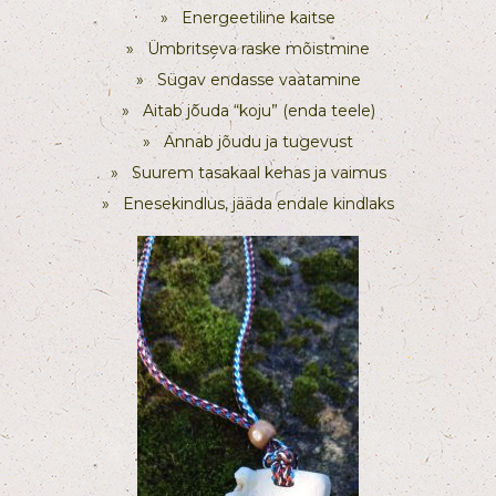
»
Energeetiline kaitse
»
Ümbritseva raske mõistmine
»
Sügav endasse vaatamine
»
Aitab jõuda “koju” (enda teele)
»
Annab jõudu ja tugevust
»
Suurem tasakaal kehas ja vaimus
»
Enesekindlus, jääda endale kindlaks