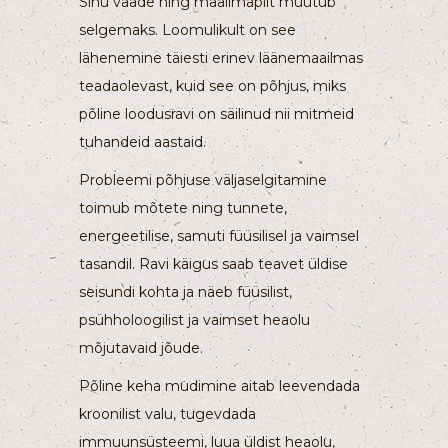
Sinu vaade ning maailmapilt muutub
selgemaks. Loomulikult on see
lähenemine täiesti erinev läänemaailmas
teadaolevast, kuid see on põhjus, miks
põline loodusravi on säilinud nii mitmeid
tuhandeid aastaid.
Probleemi põhjuse väljaselgitamine
toimub mõtete ning tunnete,
energeetilise, samuti füüsilisel ja vaimsel
tasandil. Ravi käigus saab teavet üldise
seisundi kohta ja näeb füüsilist,
psühholoogilist ja vaimset heaolu
mõjutavaid jõude.
Põline keha mudimine aitab leevendada
kroonilist valu, tugevdada
immuunsüsteemi, luua üldist heaolu,