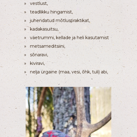
» vestlust,
» teadlikku hingamist,
» juhendatud mõtluspraktikat,
» kadakasuitsu,
» väetrummi, kellade ja heli kasutamist
» metsameditsiini,
» sõnaravi,
» kiviravi,
» nelja ürgaine (maa, vesi, õhk, tuli) abi,