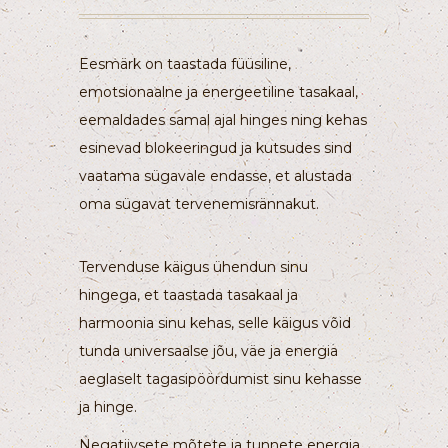
Eesmärk on taastada füüsiline,
emotsionaalne ja energeetiline tasakaal,
eemaldades samal ajal hinges ning kehas
esinevad blokeeringud ja kutsudes sind
vaatama sügavale endasse, et alustada
oma sügavat tervenemisrännakut.
Tervenduse käigus ühendun sinu
hingega, et taastada tasakaal ja
harmoonia sinu kehas, selle käigus võid
tunda universaalse jõu, väe ja energia
aeglaselt tagasipöördumist sinu kehasse
ja hinge.
Negatiivsete mõtete ja tunnete energia