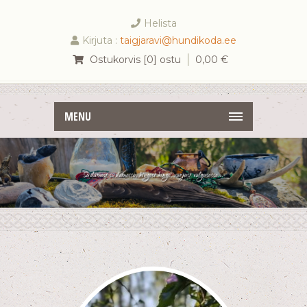
Helista
Kirjuta :
taigjaravi@hundikoda.ee
Ostukorvis [0] ostu
0,00
€
MENU