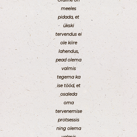
Oluline on
meeles
pidada, et
ükski
tervendus ei
ole kiire
lahendus,
pead olema
valmis
tegema ka
ise tööd, et
osaleda
oma
tervenemise
protsessis
ning olema