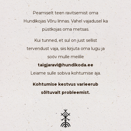
Peamiselt teen ravitsemist oma
Hundikojas Võru linnas. Vahel vajadusel ka
püstkojas oma metsas.
Kui tunned, et sul on just sellist
tervendust vaja, siis kirjuta oma lugu ja
soov mulle meilile
taigjaravi@hundikoda.ee
Leiame sulle sobiva kohtumise aja.
Kohtumise kestvus varieerub
sõltuvalt probleemist.