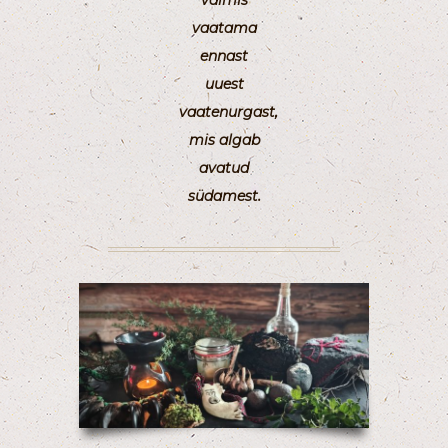
valmis
vaatama
ennast
uuest
vaatenurgast,
mis algab
avatud
südamest.