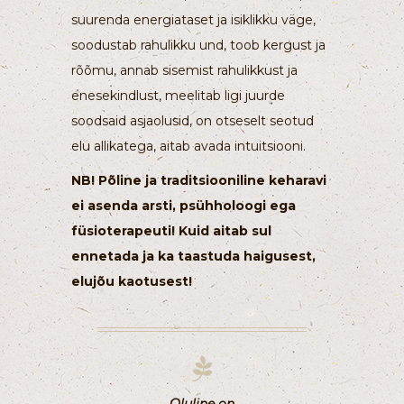
suurenda energiataset ja isiklikku väge,
soodustab rahulikku und, toob kergust ja
rõõmu, annab sisemist rahulikkust ja
enesekindlust, meelitab ligi juurde
soodsaid asjaolusid, on otseselt seotud
elu allikatega, aitab avada intuitsiooni.
NB! Põline ja traditsiooniline keharavi
ei asenda arsti, psühholoogi ega
füsioterapeuti! Kuid aitab sul
ennetada ja ka taastuda haigusest,
elujõu kaotusest!