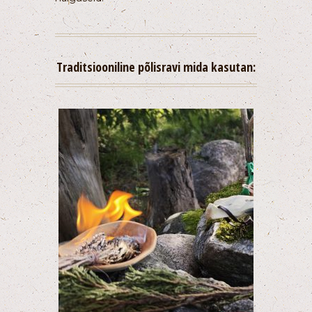
Traditsiooniline põlisravi mida kasutan: