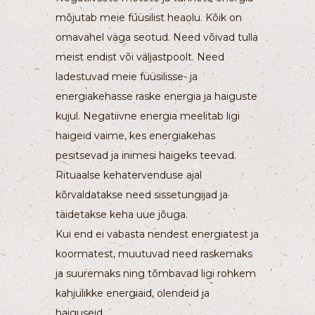
mõjutab meie füüsilist heaolu. Kõik on
omavahel väga seotud. Need võivad tulla
meist endist või väljastpoolt. Need
ladestuvad meie füüsilisse- ja
energiakehasse raske energia ja haiguste
kujul. Negatiivne energia meelitab ligi
haigeid vaime, kes energiakehas
pesitsevad ja inimesi haigeks teevad.
Rituaalse kehatervenduse ajal
kõrvaldatakse need sissetungijad ja
täidetakse keha uue jõuga.
Kui end ei vabasta nendest energiatest ja
koormatest, muutuvad need raskemaks
ja suuremaks ning tõmbavad ligi rohkem
kahjulikke energiaid, olendeid ja
haiguseid.