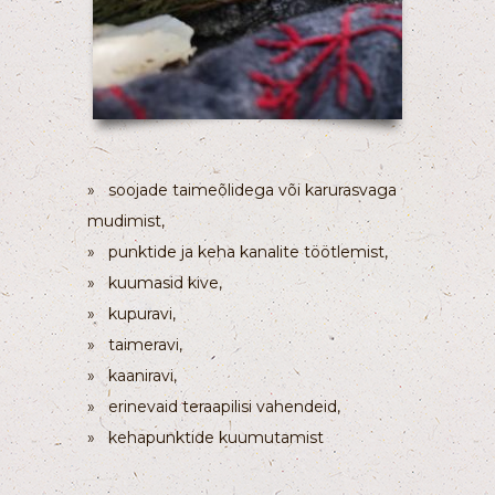
» soojade taimeõlidega või karurasvaga
mudimist,
» punktide ja keha kanalite töötlemist,
» kuumasid kive,
» kupuravi,
» taimeravi,
» kaaniravi,
» erinevaid teraapilisi vahendeid,
» kehapunktide kuumutamist