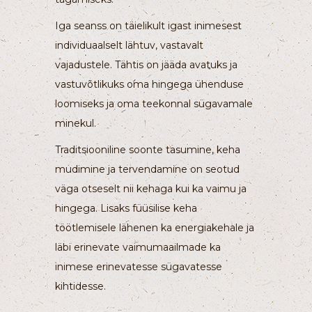
Iga seanss on täielikult igast inimesest
individuaalselt lähtuv, vastavalt
vajadustele. Tähtis on jääda avatuks ja
vastuvõtlikuks oma hingega ühenduse
loomiseks ja oma teekonnal sügavamale
minekul.
Traditsiooniline soonte tasumine, keha
mudimine ja tervendamine on seotud
väga otseselt nii kehaga kui ka vaimu ja
hingega. Lisaks füüsilise keha
töötlemisele lähenen ka energiakehale ja
läbi erinevate vaimumaailmade ka
inimese erinevatesse sügavatesse
kihtidesse.