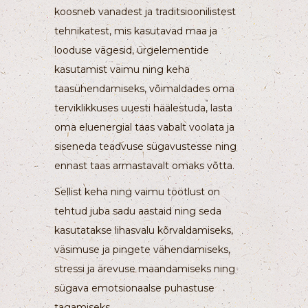
koosneb vanadest ja traditsioonilistest
tehnikatest, mis kasutavad maa ja
looduse vägesid, ürgelementide
kasutamist vaimu ning keha
taasühendamiseks, võimaldades oma
terviklikkuses uuesti häälestuda, lasta
oma eluenergial taas vabalt voolata ja
siseneda teadvuse sügavustesse ning
ennast taas armastavalt omaks võtta.
Sellist keha ning vaimu töötlust on
tehtud juba sadu aastaid ning seda
kasutatakse lihasvalu kõrvaldamiseks,
väsimuse ja pingete vähendamiseks,
stressi ja ärevuse maandamiseks ning
sügava emotsionaalse puhastuse
tagamiseks.