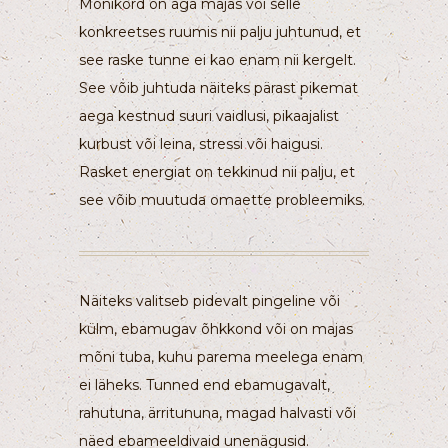
Mõnikord on aga majas või selle
konkreetses ruumis nii palju juhtunud, et
see raske tunne ei kao enam nii kergelt.
See võib juhtuda näiteks pärast pikemat
aega kestnud suuri vaidlusi, pikaajalist
kurbust või leina, stressi või haigusi.
Rasket energiat on tekkinud nii palju, et
see võib muutuda omaette probleemiks.
Näiteks valitseb pidevalt pingeline või
külm, ebamugav õhkkond või on majas
mõni tuba, kuhu parema meelega enam
ei läheks. Tunned end ebamugavalt,
rahutuna, ärritununa, magad halvasti või
näed ebameeldivaid unenägusid.