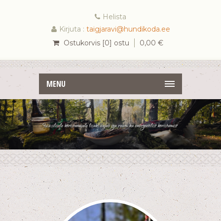
Helista
Kirjuta :
taigjaravi@hundikoda.ee
Ostukorvis [0] ostu
0,00
€
MENU