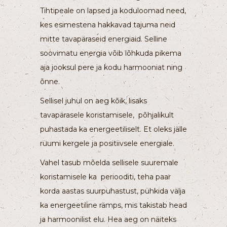
Tihtipeale on lapsed ja koduloomad need,
kes esimestena hakkavad tajuma neid
mitte tavapäraseid energiaid. Selline
soovimatu energia võib lõhkuda pikema
aja jooksul pere ja kodu harmooniat ning
õnne.
Sellisel juhul on aeg kõik, lisaks
tavapärasele koristamisele, põhjalikult
puhastada ka energeetiliselt. Et oleks jälle
ruumi kergele ja positiivsele energiale.
Vahel tasub mõelda sellisele suuremale
koristamisele ka periooditi, teha paar
korda aastas suurpuhastust, pühkida välja
ka energeetiline rämps, mis takistab head
ja harmoonilist elu. Hea aeg on näiteks