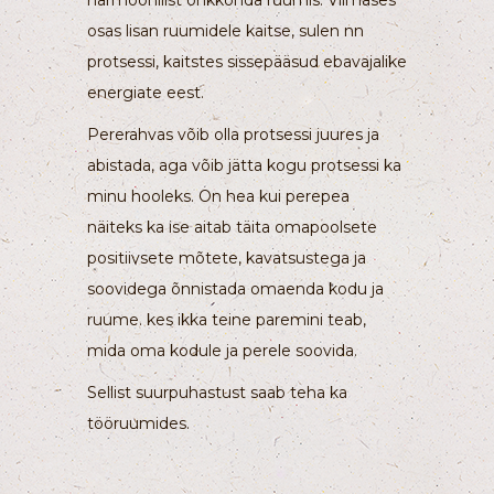
harmoonilist õhkkonda ruumis. Viimases
osas lisan ruumidele kaitse, sulen nn
protsessi, kaitstes sissepääsud ebavajalike
energiate eest.
Pererahvas võib olla protsessi juures ja
abistada, aga võib jätta kogu protsessi ka
minu hooleks. On hea kui perepea
näiteks ka ise aitab täita omapoolsete
positiivsete mõtete, kavatsustega ja
soovidega õnnistada omaenda kodu ja
ruume. kes ikka teine paremini teab,
mida oma kodule ja perele soovida.
Sellist suurpuhastust saab teha ka
tööruumides.