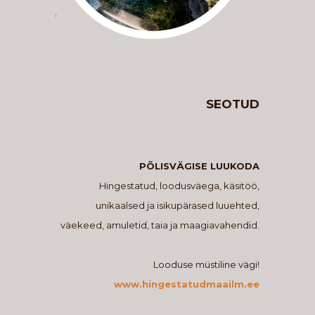
SEOTUD
PÕLISVÄGISE LUUKODA
Hingestatud, loodusväega, käsitöö,
unikaalsed ja isikupärased luuehted,
väekeed, amuletid, taia ja maagiavahendid.
Looduse müstiline vägi!
www.hingestatudmaailm.ee