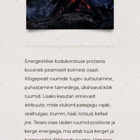
Energeetilise kodukoristuse protsess
koosneb peamiselt kolmest osast.
Kõigepealt ruumide tugev suitsutamine,
puhastamine taimedega, ükshaaval kõik
ruumid. Lisaks kasutan erinevaid
atribuute, mida olukord parasjagu vajab,
sealhulgas, trumm, hääl, loitsud, kellad
jne. Teises osas täidan ruumid positiivse ja
kerge energiaga, mis aitab luua kerget ja