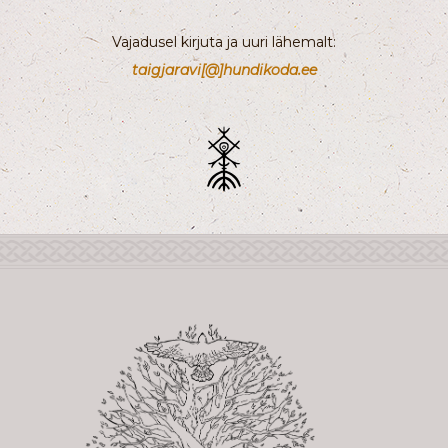
Vajadusel kirjuta ja uuri lähemalt:
taigjaravi[@]hundikoda.ee