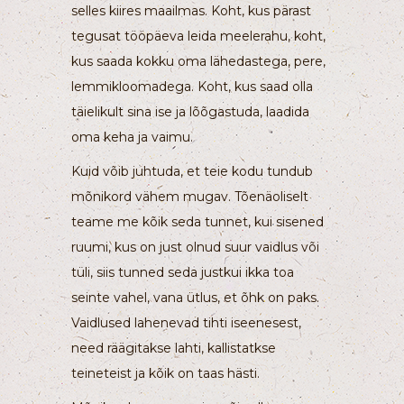
selles kiires maailmas. Koht, kus pärast
tegusat tööpäeva leida meelerahu, koht,
kus saada kokku oma lähedastega, pere,
lemmikloomadega. Koht, kus saad olla
täielikult sina ise ja lõõgastuda, laadida
oma keha ja vaimu.
Kuid võib juhtuda, et teie kodu tundub
mõnikord vähem mugav. Tõenäoliselt
teame me kõik seda tunnet, kui sisened
ruumi, kus on just olnud suur vaidlus või
tüli, siis tunned seda justkui ikka toa
seinte vahel, vana ütlus, et õhk on paks.
Vaidlused lahenevad tihti iseenesest,
need räägitakse lahti, kallistatkse
teineteist ja kõik on taas hästi.