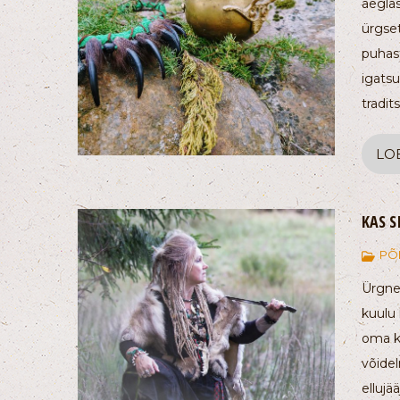
aeglas
ürgse
puhast
igatsu
tradit
LO
KAS S
PÕ
Ürgne 
kuulu 
oma ko
võidel
ellujää