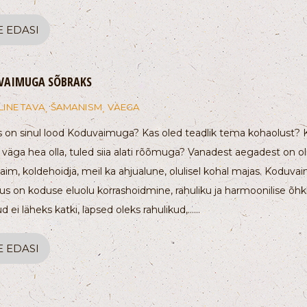
E EDASI
VAIMUGA SÕBRAKS
LINE TAVA
ŠAMANISM
VÄEGA
,
,
s on sinul lood Koduvaimuga? Kas oled teadlik tema kohaolust? 
väga hea olla, tuled siia alati rõõmuga? Vanadest aegadest on ol
im, koldehoidja, meil ka ahjualune, olulisel kohal majas. Koduv
us on koduse eluolu korrashoidmine, rahuliku ja harmoonilise õh
d ei läheks katki, lapsed oleks rahulikud,…...
E EDASI