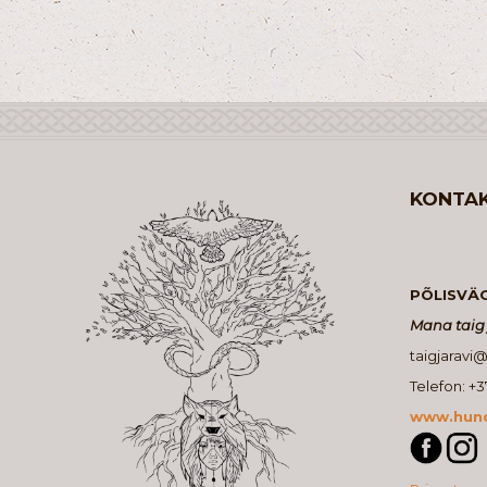
KONTA
PÕLISVÄ
Mana taig 
taigjaravi
Telefon: +
www.hund