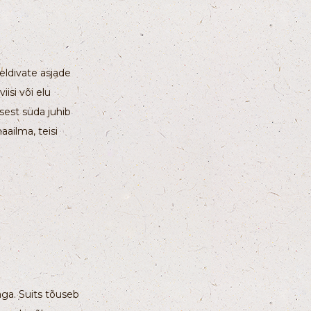
eldivate asjade
isi või elu
sest süda juhib
ailma, teisi
aga. Suits tõuseb