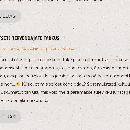
E EDASI
SETE TERVENDAJATE TARKUS
LINE TAVA
ŠAMANISM
TERVIS
VÄEGA
,
,
,
uum juhatas kirjutama kokku natuke pikemalt muistsest tarkuses
ndamisest, läbi minu kogemuste, igapäevatöö, õppimiste, lugemis
aru, eks pikkade tekstide lugemine on ka tänapäeval omamoodi 
q noh...
Küsid, et mis sellest kõneleda...? Sest muistsed kultu
 uskumatut tarkust, mis võib meid paremasse tulevikku juhatad
emad on alati teadnud,…...
E EDASI