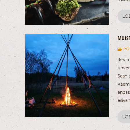
LO
MUIST
PÕ
Ilmar
terve
Saan 
Kaemi
endas
esivan
LO