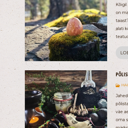
Kõigil
on maa
taiast
alati 
teatud
LO
PÕLIS
HA
Jahed
põlist
väe a
oma so
märksõ