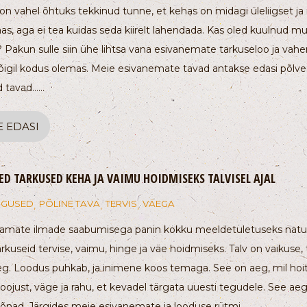
 on vahel õhtuks tekkinud tunne, et kehas on midagi üleliigset ja 
s, aga ei tea kuidas seda kiirelt lahendada. Kas oled kuulnud 
? Pakun sulle siin ühe lihtsa vana esivanemate tarkuseloo ja vahe
kõigil kodus olemas. Meie esivanemate tavad antakse edasi põlve
 tavad…...
E EDASI
ED TARKUSED KEHA JA VAIMU HOIDMISEKS TALVISEL AJAL
IGUSED
PÕLINE TAVA
TERVIS
VÄEGA
,
,
,
amate ilmade saabumisega panin kokku meeldetuletuseks nat
arkuseid tervise, vaimu, hinge ja väe hoidmiseks. Talv on vaikuse, 
eg. Loodus puhkab, ja inimene koos temaga. See on aeg, mil hoi
ojust, väge ja rahu, et kevadel tärgata uuesti tegudele. See aeg
nad. Järgides meie esivanemate ja looduse rütmi,…...