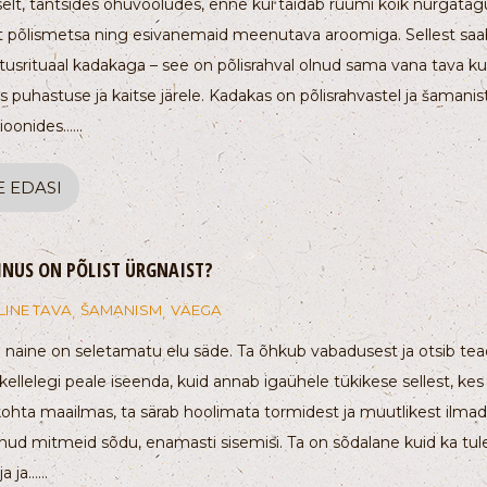
elt, tantsides õhuvooludes, enne kui täidab ruumi kõik nurgatag
t põlismetsa ning esivanemaid meenutava aroomiga. Sellest saa
usrituaal kadakaga – see on põlisrahval olnud sama vana tava ku
s puhastuse ja kaitse järele. Kadakas on põlisrahvastel ja šamanist
sioonides…...
E EDASI
INUS ON PÕLIST ÜRGNAIST?
LINE TAVA
ŠAMANISM
VÄEGA
,
,
naine on seletamatu elu säde. Ta õhkub vabadusest ja otsib teadl
kellelegi peale iseenda, kuid annab igaühele tükikese sellest, kes
hta maailmas, ta särab hoolimata tormidest ja muutlikest ilmad
nud mitmeid sõdu, enamasti sisemisi. Ta on sõdalane kuid ka tule
ja ja…...