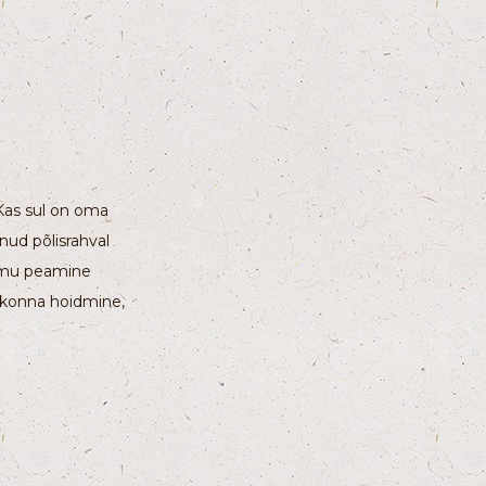
Kas sul on oma
nud põlisrahval
aimu peamine
kkonna hoidmine,