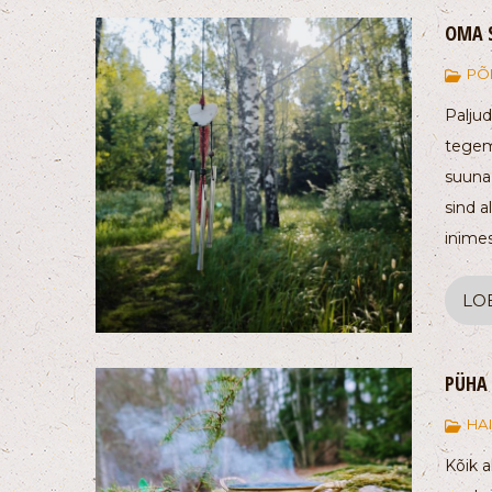
OMA 
PÕ
Paljud
tegemi
suuna 
sind a
inimes
LO
PÜHA
HA
Kõik a