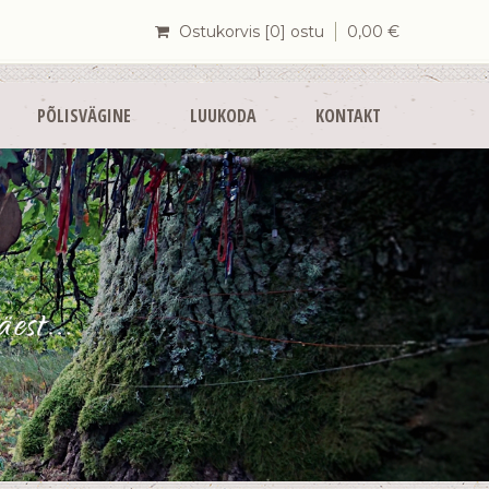
Ostukorvis [0] ostu
0,00
€
PÕLISVÄGINE
LUUKODA
KONTAKT