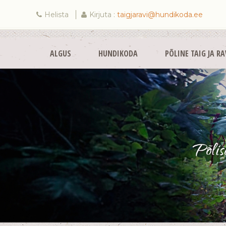
Helista
Kirjuta :
taigjaravi@hundikoda.ee
ALGUS
HUNDIKODA
PÕLINE TAIG JA RA