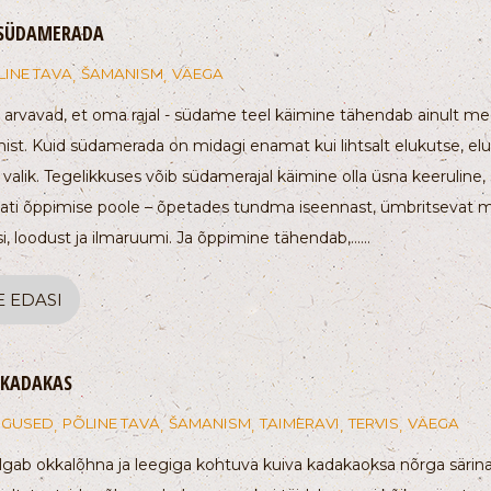
SÜDAMERADA
LINE TAVA
ŠAMANISM
VÄEGA
,
,
 arvavad, et oma rajal - südame teel käimine tähendab ainult me
st. Kuid südamerada on midagi enamat kui lihtsalt elukutse, eluvi
valik. Tegelikkuses võib südamerajal käimine olla üsna keeruline, 
lati õppimise poole – õpetades tundma iseennast, ümbritsevat ma
i, loodust ja ilmaruumi. Ja õppimine tähendab,…...
E EDASI
 KADAKAS
IGUSED
PÕLINE TAVA
ŠAMANISM
TAIMERAVI
TERVIS
VÄEGA
,
,
,
,
,
lgab okkalõhna ja leegiga kohtuva kuiva kadakaoksa nõrga särin