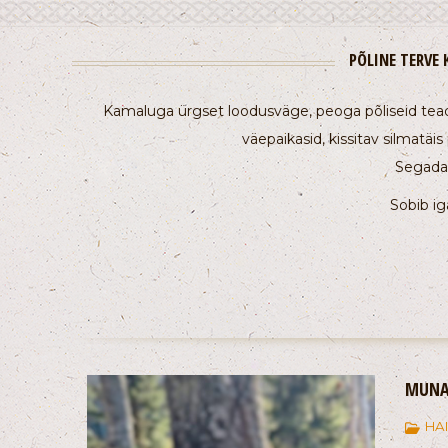
PÕLINE TERVE 
Kamaluga ürgset loodusväge, peoga põliseid teadm
väepaikasid, kissitav silmatäis
Segada 
Sobib ig
MUNA
HA