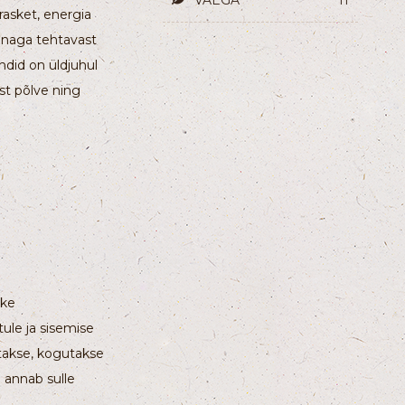
rasket, energia
munaga tehtavast
ndid on üldjuhul
st põlve ning
uke
tule ja sisemise
takse, kogutakse
 annab sulle