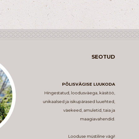
SEOTUD
PÕLISVÄGISE LUUKODA
Hingestatud, loodusväega, käsitöö,
unikaalsed ja isikupärased luuehted,
väekeed, amuletid, taia ja
maagiavahendid.
Looduse müstiline vägi!