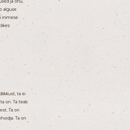
used ja õhu,
b alguse
i inimese
likes
ikkust, ta ei
 ta on. Ta teab
est. Ta on
hoidja. Ta on