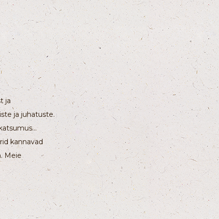
t ja
te ja juhatuste.
katsumus...
urid kannavad
a. Meie