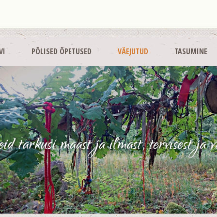
VI
PÕLISED ÕPETUSED
VÄEJUTUD
TASUMINE