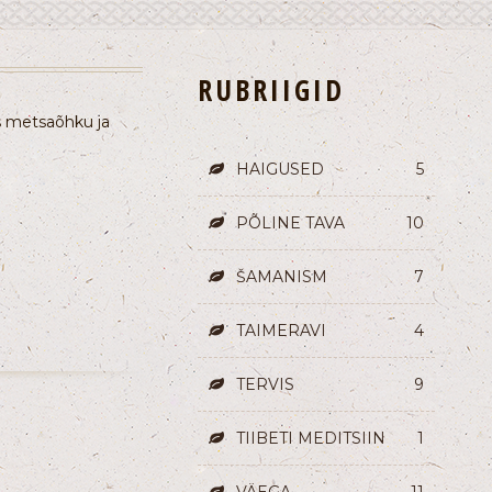
RUBRIIGID
s metsaõhku ja
HAIGUSED
5
PÕLINE TAVA
10
ŠAMANISM
7
TAIMERAVI
4
TERVIS
9
TIIBETI MEDITSIIN
1
VÄEGA
11