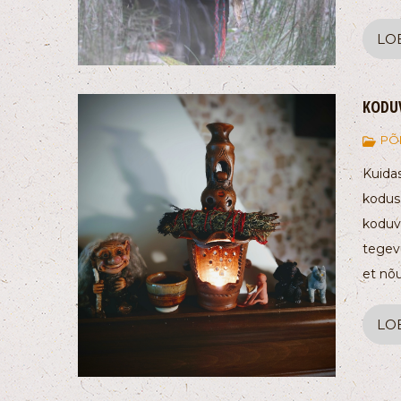
LO
KODU
PÕ
Kuida
kodus 
koduva
tegev
et nõu
LO