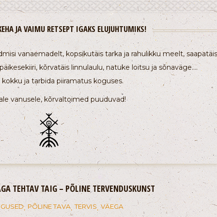
KEHA JA VAIMU RETSEPT IGAKS ELUJUHTUMIKS!
isi vanaemadelt, kopsikutäis tarka ja rahulikku meelt, saapatäi
 päikesekiiri, kõrvatäis linnulaulu, natuke loitsu ja sõnaväge….
kokku ja tarbida piiramatus koguses.
ale vanusele, kõrvaltoimed puuduvad!
GA TEHTAV TAIG – PÕLINE TERVENDUSKUNST
IGUSED
PÕLINE TAVA
TERVIS
VÄEGA
,
,
,