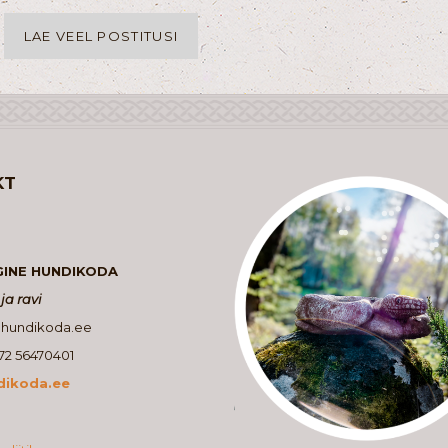
LAE VEEL POSTITUSI
KT
GINE HUNDIKODA
ja ravi
@hundikoda.ee
372 56470401
ikoda.ee