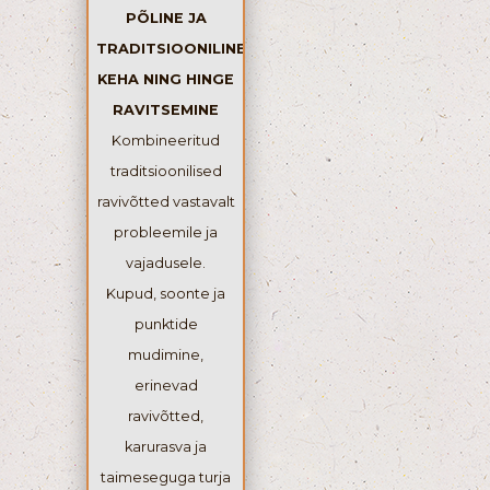
PÕLINE JA
TRADITSIOONILINE
KEHA NING HINGE
RAVITSEMINE
Kombineeritud
traditsioonilised
ravivõtted vastavalt
probleemile ja
vajadusele.
Kupud, soonte ja
punktide
mudimine,
erinevad
ravivõtted,
karurasva ja
taimeseguga turja