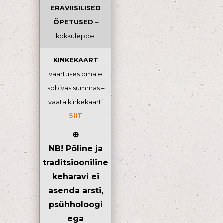
ERAVIISILISED
ÕPETUSED
–
kokkuleppel
KINKEKAART
väärtuses omale
sobivas summas –
vaata kinkekaarti
SIIT
⊕
NB! Põline ja
traditsiooniline
keharavi ei
asenda arsti,
psühholoogi
ega