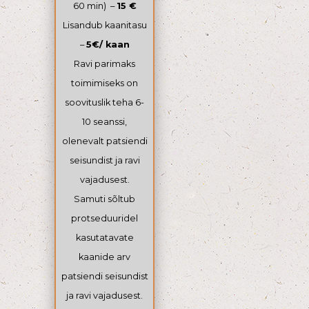
60 min) –
15 €
Lisandub kaanitasu
–
5€/ kaan
Ravi parimaks
toimimiseks on
soovituslik teha 6-
10 seanssi,
olenevalt patsiendi
seisundist ja ravi
vajadusest.
Samuti sõltub
protseduuridel
kasutatavate
kaanide arv
patsiendi seisundist
ja ravi vajadusest.