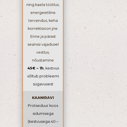
ning kaela töötlus,
energeetiline
tervendus, keha
korrektsioon jne.
Enne ja pärast
seanssi vajadusel
vestlus,
nõustamine
45€ – 1h
, kestvus
sõltub probleemi
sügavusest
KAANIRAVI
Protseduur koos
sidumisega
(kestvusega 40 –