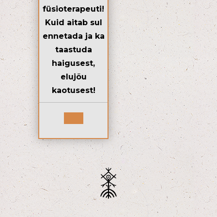
füsioterapeuti!
Kuid aitab sul
ennetada ja ka
taastuda
haigusest,
elujõu
kaotusest!