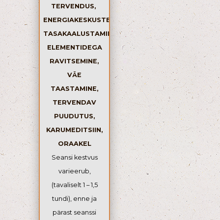
TERVENDUS,
ENERGIAKESKUSTE
TASAKAALUSTAMINE,
ELEMENTIDEGA
RAVITSEMINE,
VÄE
TAASTAMINE,
TERVENDAV
PUUDUTUS,
KARUMEDITSIIN,
ORAAKEL
Seansi kestvus
varieerub,
(tavaliselt 1 – 1,5
tundi), enne ja
pärast seanssi