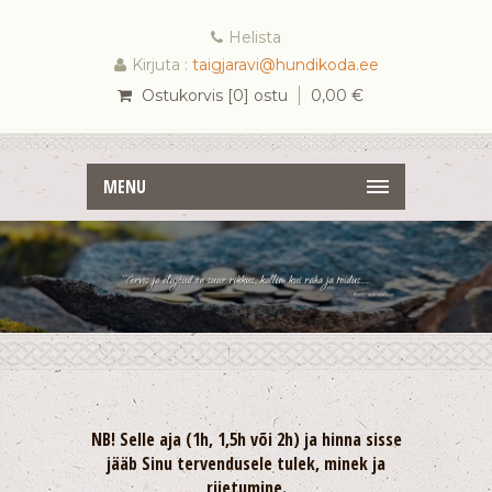
Helista
Kirjuta :
taigjaravi@hundikoda.ee
Ostukorvis [0] ostu
0,00
€
MENU
NB! Selle aja (1h, 1,5h või 2h) ja hinna sisse
jääb Sinu tervendusele tulek, minek ja
riietumine.