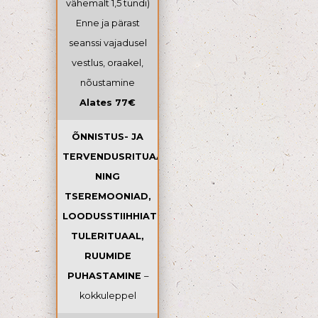
vähemalt 1,5 tundi)
Enne ja pärast
seanssi vajadusel
vestlus, oraakel,
nõustamine
Alates 77€
ÕNNISTUS- JA
TERVENDUSRITUAALID
NING
TSEREMOONIAD,
LOODUSSTIIHHIATE
TULERITUAAL,
RUUMIDE
PUHASTAMINE
–
kokkuleppel