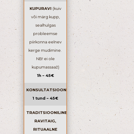
KUPURAVI
(kuiv
või märg kupp,
sealhulgas
probleemse
piirkonna eelnev
kerge mudimine.
NB! ei ole
kupumassaaž)
1h – 45€
KONSULTATSIOON
1 tund – 45€
TRADITSIOONILINE
RAVITAIG,
RITUAALNE