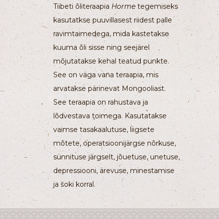
Tiibeti õliteraapia
Horme
tegemiseks
kasutatkse puuvillasest riidest palle
ravimtaimedega, mida kastetakse
kuuma õli sisse ning seejärel
mõjutatakse kehal teatud punkte.
See on väga vana teraapia, mis
arvatakse pärinevat Mongooliast.
See teraapia on rahustava ja
lõdvestava toimega. Kasutatakse
vaimse tasakaalutuse, liigsete
mõtete, operatsioonijärgse nõrkuse,
sünnituse järgselt, jõuetuse, unetuse,
depressiooni, ärevuse, minestamise
ja šoki korral.