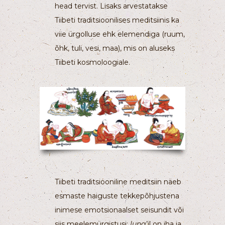
head tervist. Lisaks arvestatakse
Tiibeti traditsioonilises meditsiinis ka
viie ürgolluse ehk elemendiga (ruum,
õhk, tuli, vesi, maa), mis on aluseks
Tiibeti kosmoloogiale.
Tiibeti traditsiooniline meditsiin näeb
esmaste haiguste tekkepõhjustena
inimese emotsionaalset seisundit või
siis meelemürgistusi:
lung
’il on iha ja