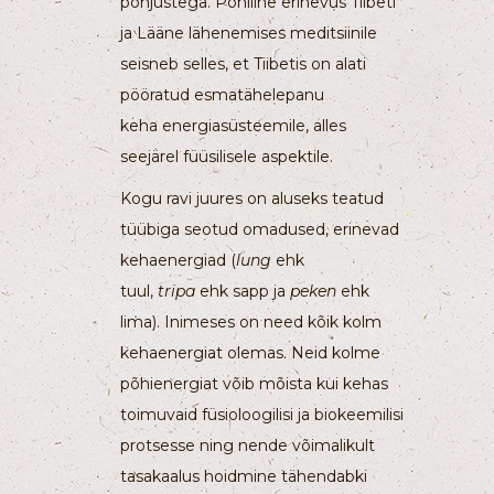
põhjustega. Põhiline erinevus Tiibeti
ja Lääne lähenemises meditsiinile
seisneb selles, et Tiibetis on alati
pööratud esmatähelepanu
keha energiasüsteemile, alles
seejärel füüsilisele aspektile.
Kogu ravi juures on aluseks teatud
tüübiga seotud omadused, erinevad
kehaenergiad (
lung
ehk
tuul,
tripa
ehk sapp ja
peken
ehk
lima). Inimeses on need kõik kolm
kehaenergiat olemas. Neid kolme
põhienergiat võib mõista kui kehas
toimuvaid füsioloogilisi ja biokeemilisi
protsesse ning nende võimalikult
tasakaalus hoidmine tähendabki