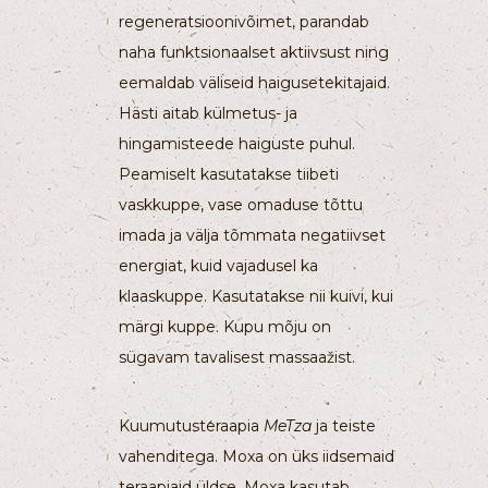
regeneratsioonivõimet, parandab
naha funktsionaalset aktiivsust ning
eemaldab väliseid haigusetekitajaid.
Hästi aitab külmetus- ja
hingamisteede haiguste puhul.
Peamiselt kasutatakse tiibeti
vaskkuppe, vase omaduse tõttu
imada ja välja tõmmata negatiivset
energiat, kuid vajadusel ka
klaaskuppe. Kasutatakse nii kuivi, kui
märgi kuppe. Kupu mõju on
sügavam tavalisest massaažist.
Kuumutusteraapia
MeTza
ja teiste
vahenditega. Moxa on üks iidsemaid
teraapiaid üldse. Moxa kasutab