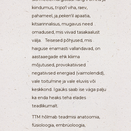
kiindumus,
tripa
’l viha, raev,
pahameel, ja
peken
’il apaatia,
kitsarinnalisus, mugavus need
omadused, mis viivad tasakaalust
välja. Teisesed põhjused, mis
haiguse enamasti vallandavad, on
aastaaegade ehk kliima
mõjutused, provokatiivsed
negatiivsed energiad (vaimolendid),
vale toitumine ja vale eluviis või
keskkond. Igaüks saab ise väga palju
ka enda heaks teha elades
teadlikumalt.
TTM hõlmab teadmisi anatoomia,
füsioloogia, embrüoloogia,