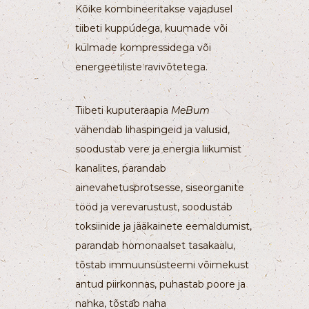
Kõike kombineeritakse vajadusel
tiibeti kuppudega, kuumade või
külmade kompressidega või
energeetiliste ravivõtetega.
Tiibeti kuputeraapia
MeBum
vähendab lihaspingeid ja valusid,
soodustab vere ja energia liikumist
kanalites, parandab
ainevahetusprotsesse, siseorganite
tööd ja verevarustust, soodustab
toksiinide ja jääkainete eemaldumist,
parandab homonaalset tasakaalu,
tõstab immuunsüsteemi võimekust
antud piirkonnas, puhastab poore ja
nahka, tõstab naha