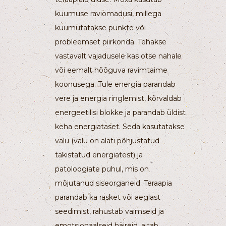
kuumuse raviomadusi, millega
kuumutatakse punkte või
probleemset piirkonda. Tehakse
vastavalt vajadusele kas otse nahale
või eemalt hõõguva ravimtaime
koonusega. Tule energia parandab
vere ja energia ringlemist, kõrvaldab
energeetilisi blokke ja parandab üldist
keha energiataset. Seda kasutatakse
valu (valu on alati põhjustatud
takistatud energiatest) ja
patoloogiate puhul, mis on
mõjutanud siseorganeid. Teraapia
parandab ka rasket või aeglast
seedimist, rahustab vaimseid ja
emotsionaalseid häireid, aitab