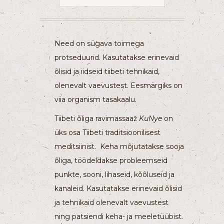
Need on sügava toimega
protseduurid. Kasutatakse erinevaid
õlisid ja iidseid tiibeti tehnikaid,
olenevalt vaevustest. Eesmärgiks on
viia organism tasakaalu.
Tiibeti õliga ravimassaaž
KuNye
on
üks osa Tiibeti traditsioonilisest
meditsiinist. Keha mõjutatakse sooja
õliga, töödeldakse probleemseid
punkte, sooni, lihaseid, kõõluseid ja
kanaleid. Kasutatakse erinevaid õlisid
ja tehnikaid olenevalt vaevustest
ning patsiendi keha- ja meeletüübist.