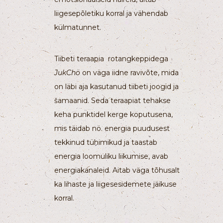
liigesepõletiku korral ja vähendab
külmatunnet.
Tiibeti teraapia rotangkeppidega
JukChö
on väga iidne ravivõte, mida
on läbi aja kasutanud tiibeti joogid ja
šamaanid. Seda teraapiat tehakse
keha punktidel kerge koputusena,
mis täidab nö. energia puudusest
tekkinud tühimikud ja taastab
energia loomuliku liikumise, avab
energiakanaleid. Aitab väga tõhusalt
ka lihaste ja liigesesidemete jäikuse
korral.