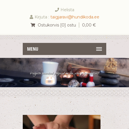
Helista
Kirjuta :
taigjaravi@hundikoda.ee
Ostukorvis [0] ostu
0,00
€
MENU