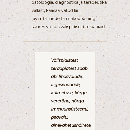
patoloogia, diagnostika ja terapeutika
vallast, kaasaarvatud lai
ravimtaimede farmakopöa ning
suures valikus välispidiseid teraapiaid.
Välispidistest
teraapiatest saab
abi lihasvalude,
liigesehädade,
külmetuse, kõrge
vererõhu, nõrga
immuunsüsteemi,
peavalu,
ainevahetushäirete,