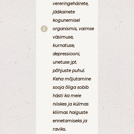
vereringehäirete,
jääkainete
kogunemisel
organismis, vaimse
väsimuse,
kurnatuse,
depressiooni,
unetuse jpt.
põhjuste puhul.
Keha mõjutamine
sooja õliga sobib
hästi ka meie
niiskes ja külmas
kliimas haiguste
ennetamiseks ja
raviks.