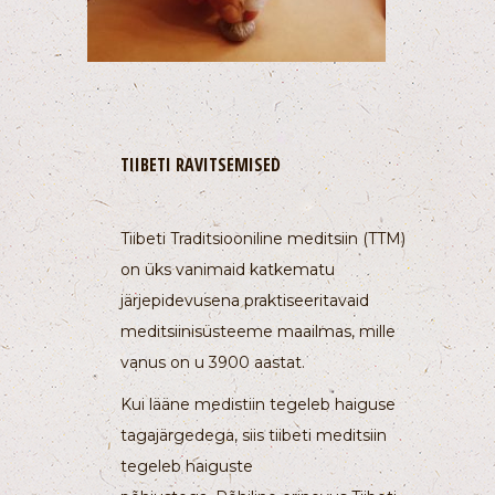
TIIBETI RAVITSEMISED
Tiibeti Traditsiooniline meditsiin (TTM)
on üks vanimaid katkematu
järjepidevusena praktiseeritavaid
meditsiinisüsteeme maailmas, mille
vanus on u 3900 aastat.
Kui lääne medistiin tegeleb haiguse
tagajärgedega, siis tiibeti meditsiin
tegeleb haiguste